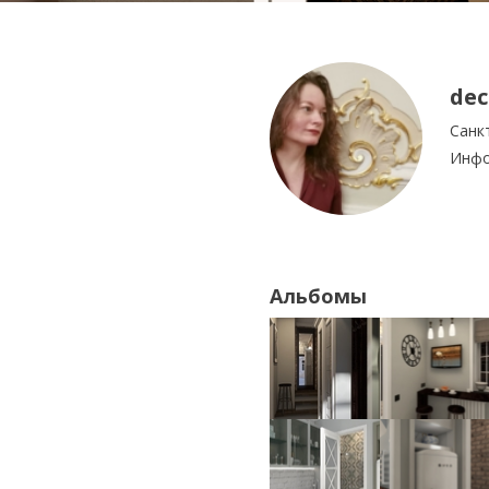
dec
Санк
Инфо
Альбомы